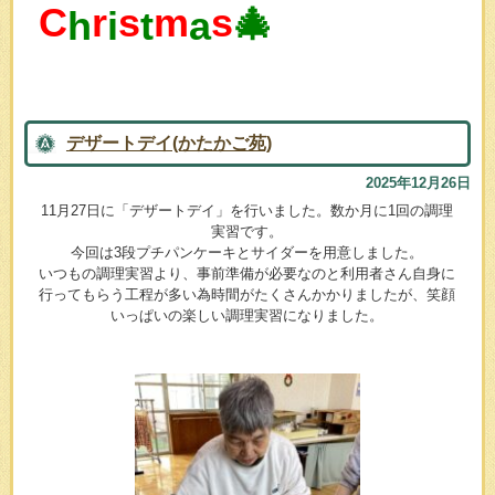
C
r
s
m
s
🎄
h
i
t
a
デザートデイ(かたかご苑)
2025年12月26日
11月27日に「デザートデイ」を行いました。数か月に1回の調理
実習です。
今回は3段プチパンケーキとサイダーを用意しました。
いつもの調理実習より、事前準備が必要なのと利用者さん自身に
行ってもらう工程が多い為時間がたくさんかかりましたが、笑顔
いっぱいの楽しい調理実習になりました。