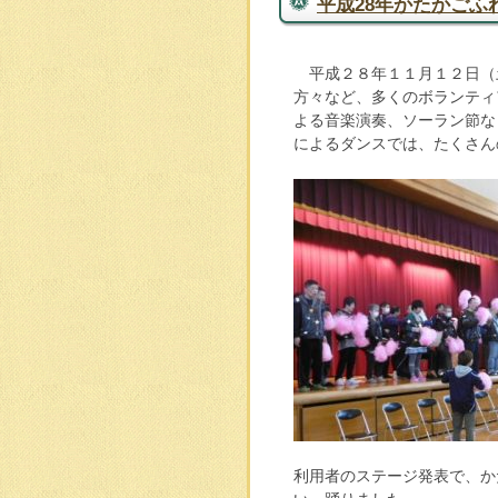
平成28年かたかご
平成２８年１１月１２日（
方々など、多くのボランティ
よる音楽演奏、ソーラン節な
によるダンスでは、たくさん
利用者のステージ発表で、か