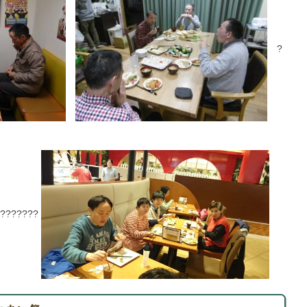
?
????????