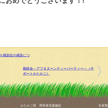
当におめでとうございます！!
ス感染症の感染につ
親睦会～アフタヌーンティーパーティー～（サ
ポートかたかご）
かたかご苑 障害者支援施設
生産製