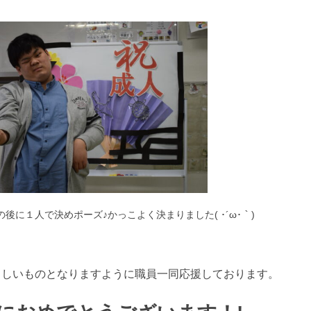
後に１人で決めポーズ♪かっこよく決まりました( ･´ω･｀)
らしいものとなりますように職員一同応援しております。