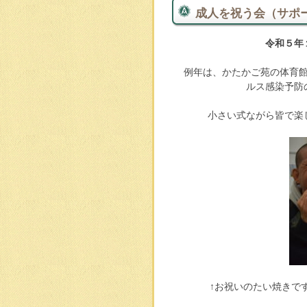
成人を祝う会（サポ
令和５年
例年は、かたかご苑の体育
ルス感染予防
小さい式ながら皆で楽
↑お祝いのたい焼きで