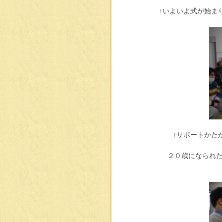
↑いよいよ式が始ま
↑サポートかた
２０歳になられ